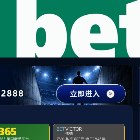
beat·365(中国)-官方网站
才培养
beat365官方网站
师资队伍
科学研究
中俄合作办学