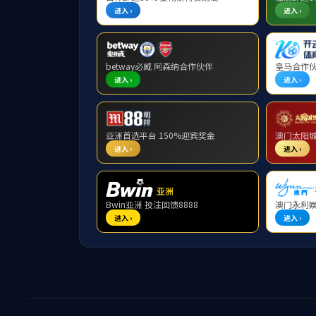
中俄合作办学
中俄合作办学联盟章程
流
合
校
语
的
同