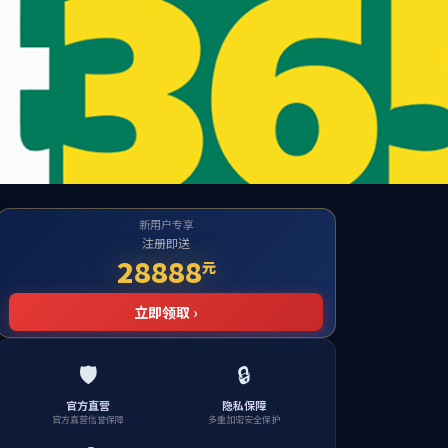
学校主页
俄文
招生就业
学生工作
国际交流
下载专区