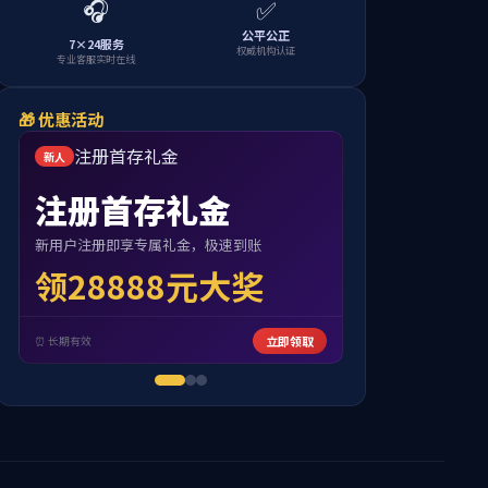
beat365体育官网,beat365官方网站 浏览次数：
8M5S），或稍后重试